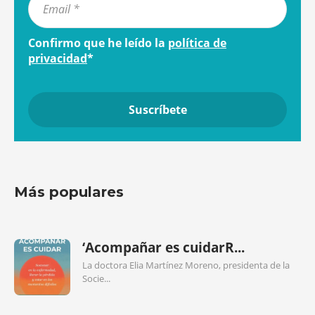
Confirmo que he leído la
política de
privacidad
*
Más populares
‘Acompañar es cuidarR...
La doctora Elia Martínez Moreno, presidenta de la
Socie...