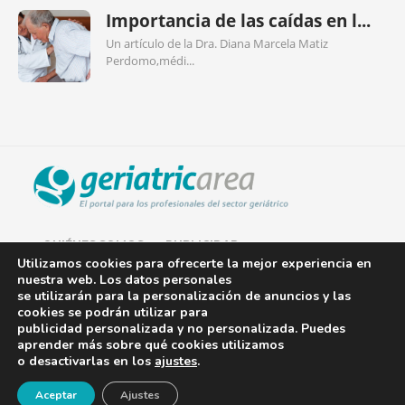
Importancia de las caídas en l...
Un artículo de la Dra. Diana Marcela Matiz
Perdomo,médi...
QUIÉNES SOMOS
PUBLICIDAD
Utilizamos cookies para ofrecerte la mejor experiencia en
nuestra web. Los datos personales
AVISO LEGAL
se utilizarán para la personalización de anuncios y las
cookies se podrán utilizar para
POLÍTICA DE COOKIES
publicidad personalizada y no personalizada. Puedes
aprender más sobre qué cookies utilizamos
POLÍTICA DE PRIVACIDAD
o desactivarlas en los
ajustes
.
¡Newsletter!
CONTACTO
Aceptar
Ajustes