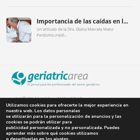
Importancia de las caídas en l...
Un artículo de la Dra. Diana Marcela Matiz
Perdomo,médi...
QUIÉNES SOMOS
PUBLICIDAD
Utilizamos cookies para ofrecerte la mejor experiencia en
nuestra web. Los datos personales
AVISO LEGAL
se utilizarán para la personalización de anuncios y las
cookies se podrán utilizar para
POLÍTICA DE COOKIES
publicidad personalizada y no personalizada. Puedes
aprender más sobre qué cookies utilizamos
POLÍTICA DE PRIVACIDAD
o desactivarlas en los
ajustes
.