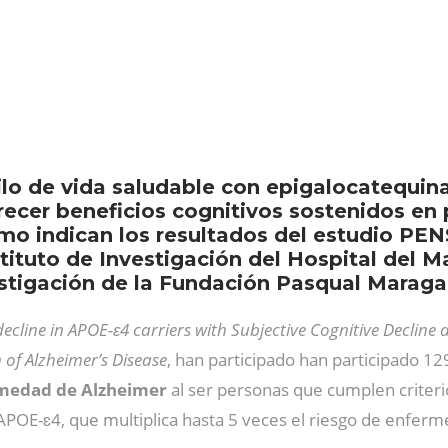
lo de vida saludable con epigalocatequin
frecer beneficios cognitivos sostenidos en
omo indican los resultados del estudio PEN
tituto de Investigación del Hospital del M
stigación de la Fundación Pasqual Maragal
decline in APOE-ɛ4 carriers with Subjective Cognitive Declin
 of Alzheimer’s Disease
, han participado han participado 1
ermedad de Alzheimer
al ser personas que cumplen criter
 APOE-ɛ4, que multiplica hasta 5 veces el riesgo de enfer