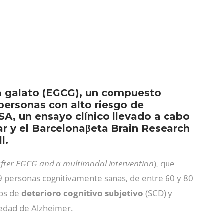
a galato (EGCG), un compuesto
 personas con alto riesgo de
SA, un ensayo clínico llevado a cabo
ar y el Barcelonaβeta Brain Research
l.
e after EGCG and a multimodal intervention
), que
29 personas cognitivamente sanas, de entre 60 y 80
ios de
deterioro cognitivo subjetivo
(SCD) y
medad de Alzheimer.