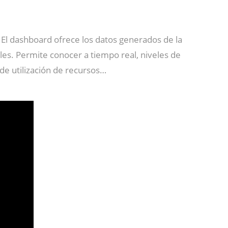
. El dashboard ofrece los datos generados de la
bles. Permite conocer a tiempo real, niveles de
 de utilización de recursos…