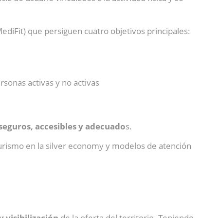
ediFit) que persiguen cuatro objetivos principales:
rsonas activas y no activas
seguros, accesibles y adecuado
s.
y turismo en la silver economy y modelos de atención
 visibilización
de la oferta del territorio. Teniendo