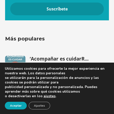
Más populares
‘Acompañar es cuidarR...
La doctora Elia Martínez Moreno, presidenta de la
Utilizamos cookies para ofrecerte la mejor experiencia en
Socie...
nuestra web. Los datos personales
se utilizarán para la personalización de anuncios y las
cookies se podrán utilizar para
publicidad personalizada y no personalizada. Puedes
aprender más sobre qué cookies utilizamos
o desactivarlas en los
ajustes
.
Nueva edición del ‘Manua...
La Sociedad Española de Geriatría y Gerontología
¡Newsletter!
Aceptar
Ajustes
(SEGG)...