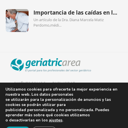
Importancia de las caídas en l...
Un artículo de la Dra. Diana Marcela Matiz
Perdomo,médi...
QUIÉNES SOMOS
PUBLICIDAD
Utilizamos cookies para ofrecerte la mejor experiencia en
nuestra web. Los datos personales
AVISO LEGAL
se utilizarán para la personalización de anuncios y las
cookies se podrán utilizar para
POLÍTICA DE COOKIES
publicidad personalizada y no personalizada. Puedes
aprender más sobre qué cookies utilizamos
POLÍTICA DE PRIVACIDAD
o desactivarlas en los
ajustes
.