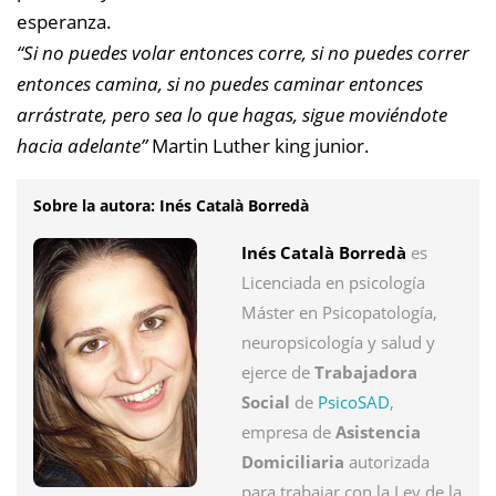
esperanza.
“Si no puedes volar entonces corre, si no puedes correr
entonces camina, si no puedes caminar entonces
arrástrate, pero sea lo que hagas, sigue moviéndote
hacia adelante”
Martin Luther king junior.
Sobre la autora: Inés Català Borredà
Inés Català Borredà
es
Licenciada en psicología
Máster en Psicopatología,
neuropsicología y salud y
ejerce de
Trabajadora
Social
de
PsicoSAD
,
empresa de
Asistencia
Domiciliaria
autorizada
para trabajar con la Ley de la