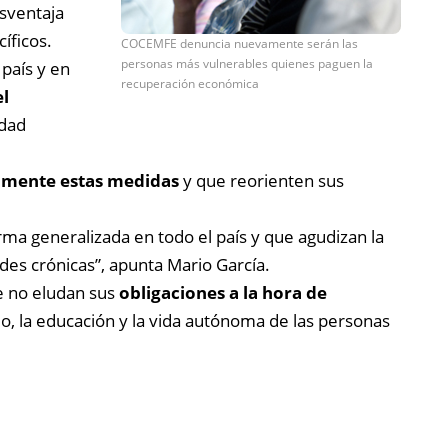
esventaja
íficos.
COCEMFE denuncia nuevamente serán las
personas más vulnerables quienes paguen la
país y en
recuperación económica
el
idad
almente estas medidas
y que reorienten sus
ma generalizada en todo el país y que agudizan la
es crónicas”, apunta Mario García.
ue no eludan sus
obligaciones a la hora de
o, la educación y la vida autónoma de las personas