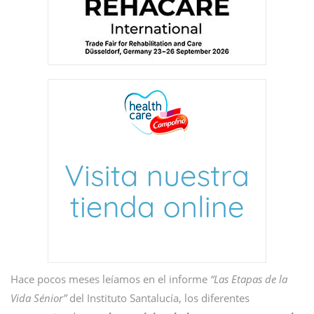
Hace pocos meses leíamos en el informe
“Las Etapas de la
Vida Sénior”
del Instituto Santalucía, los diferentes