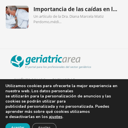
Importancia de las caídas en l...
Un artículo de la Dra. Diana Marcela Matiz
Perdomo,médi...
QUIÉNES SOMOS
PUBLICIDAD
Utilizamos cookies para ofrecerte la mejor experiencia en
nuestra web. Los datos personales
AVISO LEGAL
se utilizarán para la personalización de anuncios y las
cookies se podrán utilizar para
POLÍTICA DE COOKIES
publicidad personalizada y no personalizada. Puedes
aprender más sobre qué cookies utilizamos
POLÍTICA DE PRIVACIDAD
o desactivarlas en los
ajustes
.
¡Newsletter!
CONTACTO
Aceptar
Ajustes