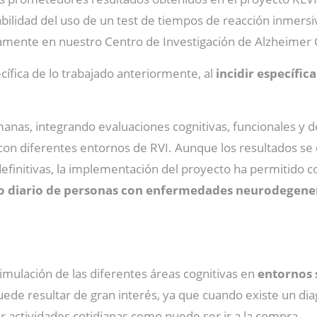
abilidad del uso de un test de tiempos de reacción inmers
mente en nuestro Centro de Investigación de Alzheimer Ga
ífica de lo trabajado anteriormente, al
incidir específic
nas, integrando evaluaciones cognitivas, funcionales y de
 con diferentes entornos de RVI. Aunque los resultados se
initivas, la implementación del proyecto ha permitido con
jo diario de personas con enfermedades neurodegene
timulación de las diferentes áreas cognitivas en
entornos 
uede resultar de gran interés, ya que cuando existe un d
r actividades cotidianas como puede ser ir a la compra.