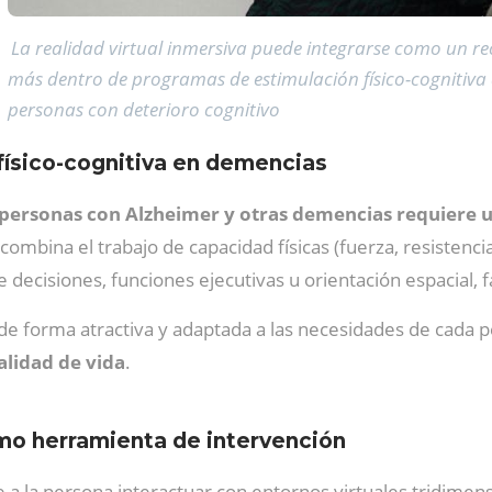
La realidad virtual inmersiva puede integrarse como un r
más dentro de programas de estimulación físico-cognitiva 
personas con deterioro cognitivo
 físico-cognitiva en demencias
personas con Alzheimer y otras demencias requiere u
 combina el trabajo de capacidad físicas (fuerza, resistenci
 decisiones, funciones ejecutivas u orientación espacial, 
de forma atractiva y adaptada a las necesidades de cada 
alidad de vida
.
omo herramienta de intervención
e a la persona interactuar con entornos virtuales tridimen