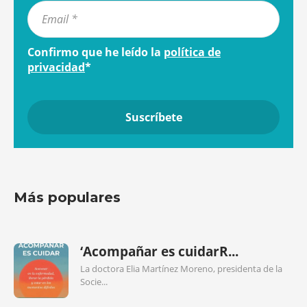
Confirmo que he leído la
política de
privacidad
*
Más populares
‘Acompañar es cuidarR...
La doctora Elia Martínez Moreno, presidenta de la
Socie...