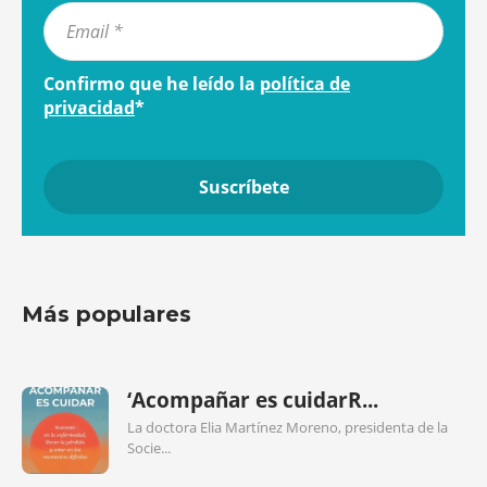
Confirmo que he leído la
política de
privacidad
*
Más populares
‘Acompañar es cuidarR...
La doctora Elia Martínez Moreno, presidenta de la
Socie...