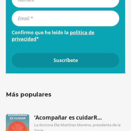
Confirmo que he leído la
política de
privacidad
*
Más populares
‘Acompañar es cuidarR...
La doctora Elia Martínez Moreno, presidenta de la
Socie...