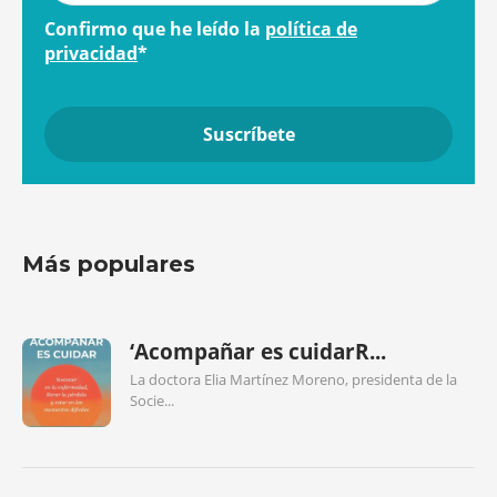
Confirmo que he leído la
política de
privacidad
*
Más populares
‘Acompañar es cuidarR...
La doctora Elia Martínez Moreno, presidenta de la
Socie...