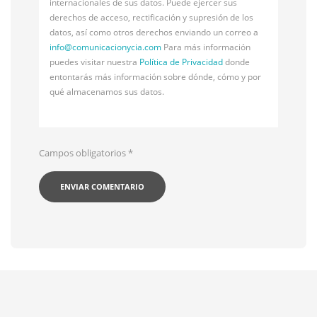
internacionales de sus datos. Puede ejercer sus
derechos de acceso, rectificación y supresión de los
datos, así como otros derechos enviando un correo a
info@
comunicacionycia.com
Para más información
puedes visitar nuestra
Política de Privacidad
donde
entontarás más información sobre dónde, cómo y por
qué almacenamos sus datos.
Campos obligatorios
*