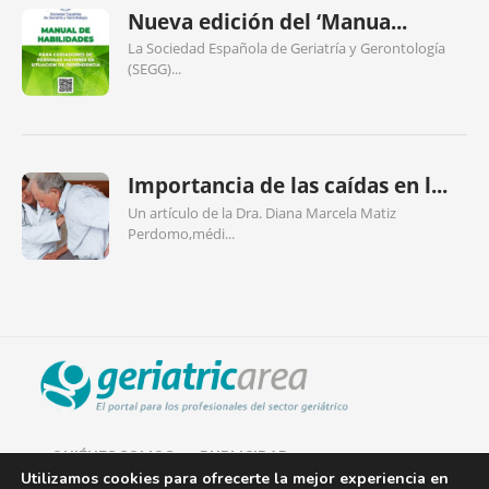
Nueva edición del ‘Manua...
La Sociedad Española de Geriatría y Gerontología
(SEGG)...
Importancia de las caídas en l...
Un artículo de la Dra. Diana Marcela Matiz
Perdomo,médi...
QUIÉNES SOMOS
PUBLICIDAD
Utilizamos cookies para ofrecerte la mejor experiencia en