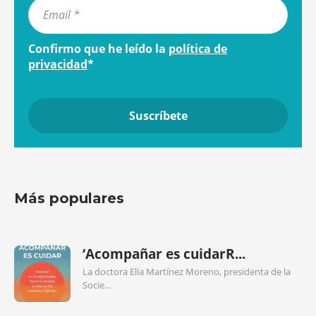
Confirmo que he leído la
política de
privacidad
*
Más populares
‘Acompañar es cuidarR...
La doctora Elia Martínez Moreno, presidenta de la
Socie...