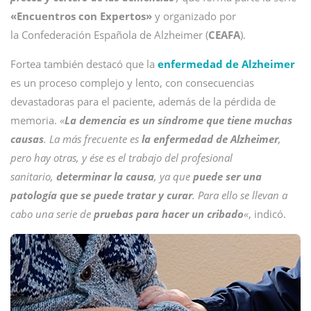
«Encuentros con Expertos»
y organizado por
la Confederación Española de Alzheimer (
CEAFA
).
Fortea también destacó que la
enfermedad de Alzheimer
es un proceso complejo y lento, con consecuencias
devastadoras para el paciente, además de la pérdida de
memoria.
«
La demencia es un síndrome que tiene muchas
causas
. La más frecuente es
la enfermedad de Alzheimer
,
pero hay otras, y ése es el trabajo del profesional
sanitario,
determinar la causa
, ya que
puede ser una
patología que se puede tratar y curar
. Para ello se llevan a
cabo una serie de
pruebas para hacer un cribado
«
, indicó.