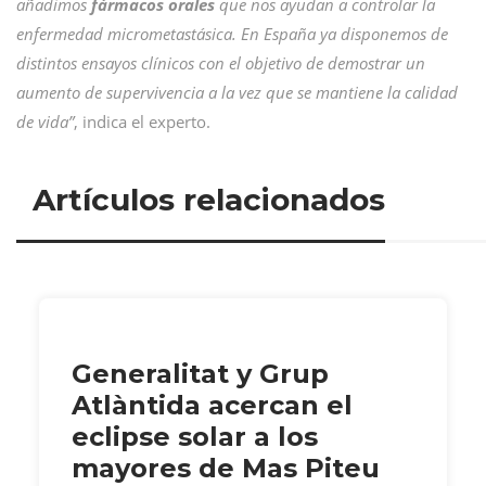
añadimos
fármacos orales
que nos ayudan a controlar la
enfermedad micrometastásica. En España ya disponemos de
distintos ensayos clínicos con el objetivo de demostrar un
aumento de supervivencia a la vez que se mantiene la calidad
de vida”
, indica el experto.
Artículos relacionados
Generalitat y Grup
Atlàntida acercan el
eclipse solar a los
mayores de Mas Piteu