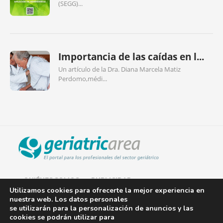
(SEGG)...
Importancia de las caídas en l...
Un artículo de la Dra. Diana Marcela Matiz
Perdomo,médi...
QUIÉNES SOMOS
PUBLICIDAD
Utilizamos cookies para ofrecerte la mejor experiencia en
nuestra web. Los datos personales
AVISO LEGAL
se utilizarán para la personalización de anuncios y las
cookies se podrán utilizar para
POLÍTICA DE COOKIES