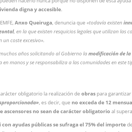
pueden hacerlo nunca porque no disponen de esta ayuda y
ivienda digna y accesible
.
OCEMFE,
Anxo Queiruga
, denuncia que
«todavía existen
inn
zontal
, en la que existen resquicios legales que utilizan la
 un coste excesivo».
muchos años solicitando al Gobierno la
modificación de la
eja en manos y se responsabiliza a las comunidades en este t
arácter obligatorio la realización de
obras
para garantizar 
esproporcionada»
, es decir, que
no exceda de 12 mensua
de ascensores no sean de carácter obligatorio
al supera
si con ayudas públicas se sufraga el 75% del importe
de