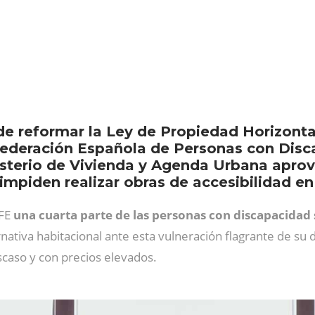
s
de reformar la Ley de Propiedad Horizonta
nfederación Española de Personas con Disc
sterio de Vivienda y Agenda Urbana aprov
 impiden realizar obras de accesibilidad en 
MFE
una cuarta parte de las personas con discapacidad 
rnativa habitacional ante esta vulneración flagrante de s
scaso y con precios elevados.