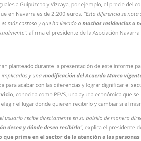
 iguales a Guipúzcoa y Vizcaya, por ejemplo, el precio del 
que en Navarra es de 2.200 euros.
“Esta diferencia se not
s es más costoso y que ha llevado a
muchas residencias a no
actualmente”
, afirma el presidente de la Asociación Navarra
 han planteado durante la presentación de este informe par
s implicadas y una
modificación del Acuerdo Marco vigent
 para acabar con las diferencias y lograr dignificar el sect
rvicio
, conocida como PEVS, una ayuda económica que se o
elegir el lugar donde quieren recibirlo y cambiar si el m
usuario recibe directamente en su bolsillo de manera directa 
ión desea y dónde desea recibirla
”
, explica el presidente 
lo que prime en el sector de la atención a las personas