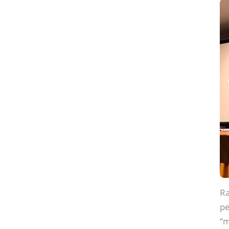
Ra
pe
“m