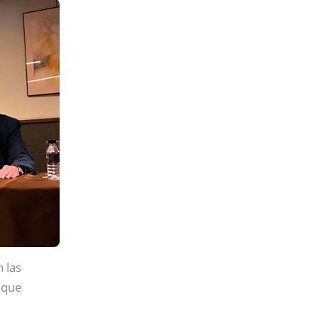
 las
 que