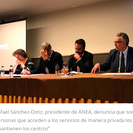
fael Sánchez-Ostiz, presidente de ANEA, denuncia que son
rsonas que acceden a los servicios de manera privada los
antienen los centros”