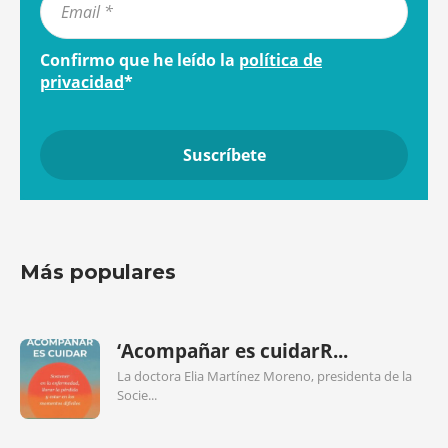
Confirmo que he leído la
política de
privacidad
*
Más populares
‘Acompañar es cuidarR...
La doctora Elia Martínez Moreno, presidenta de la
Socie...