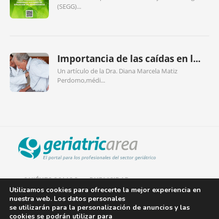
(SEGG)...
Importancia de las caídas en l...
Un artículo de la Dra. Diana Marcela Matiz
Perdomo,médi...
QUIÉNES SOMOS
PUBLICIDAD
Utilizamos cookies para ofrecerte la mejor experiencia en
nuestra web. Los datos personales
AVISO LEGAL
se utilizarán para la personalización de anuncios y las
cookies se podrán utilizar para
POLÍTICA DE COOKIES