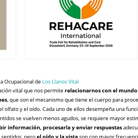
a Ocupacional de
Los Llanos Vital
ción vital que nos permite
relacionarnos con el mundo
nes
, que son el mecanismo que tiene el cuerpo para proce
cto, el olfato y el oído. Cada uno de ellos desempeña una 
tidos se vuelven menos agudos, se requiere mayor estimu
bir información, procesarla y enviar respuestas
adecua
 sentidos, pero
el oído y la vista
son con mayor frecuenci