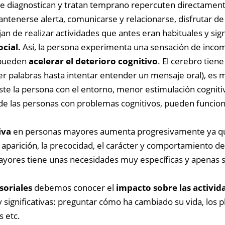
se diagnostican y tratan temprano repercuten directamente 
ntenerse alerta, comunicarse y relacionarse, disfrutar de 
jan de realizar actividades que antes eran habituales y sign
cial.
Así, la persona experimenta una sensación de incomp
a pueden
acelerar el deterioro cognitivo
. El cerebro tien
r palabras hasta intentar entender un mensaje oral), es
te la persona con el entorno, menor estimulación cogniti
n de las personas con problemas cognitivos, pueden funcion
iva
en personas mayores aumenta progresivamente ya q
arición, la precocidad, el carácter y comportamiento de l
 mayores tiene unas necesidades muy específicas y apenas 
soriales
debemos conocer el
impacto sobre las activida
 significativas: preguntar cómo ha cambiado su vida, los p
s etc.