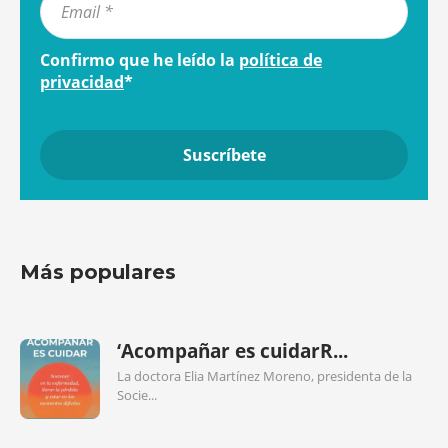
Confirmo que he leído la
política de
privacidad
*
Más populares
‘Acompañar es cuidarR...
La doctora Elia Martínez Moreno, presidenta de la
Socie...