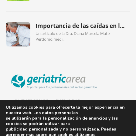
Importancia de las caídas en l...
Un artículo de la Dra. Diana Marcela Matiz
Perdomo,médi...
QUIÉNES SOMOS
PUBLICIDAD
Utilizamos cookies para ofrecerte la mejor experiencia en
nuestra web. Los datos personales
AVISO LEGAL
se utilizarán para la personalización de anuncios y las
cookies se podrán utilizar para
POLÍTICA DE COOKIES
publicidad personalizada y no personalizada. Puedes
aprender más sobre qué cookies utilizamos