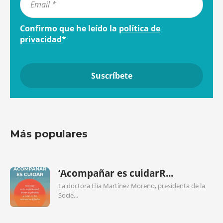
Confirmo que he leído la
política de
privacidad
*
Más populares
‘Acompañar es cuidarR...
La doctora Elia Martínez Moreno, presidenta de la
Socie...