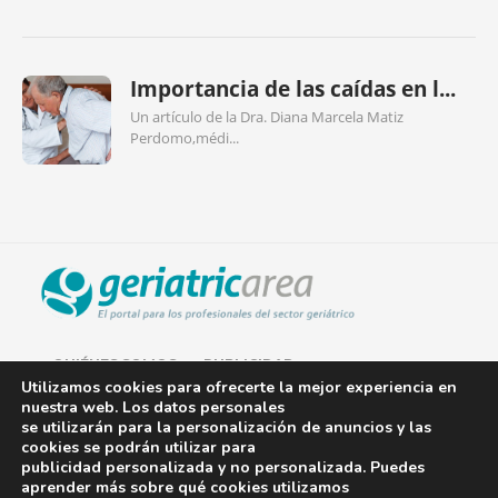
Importancia de las caídas en l...
Un artículo de la Dra. Diana Marcela Matiz
Perdomo,médi...
QUIÉNES SOMOS
PUBLICIDAD
Utilizamos cookies para ofrecerte la mejor experiencia en
nuestra web. Los datos personales
AVISO LEGAL
se utilizarán para la personalización de anuncios y las
cookies se podrán utilizar para
POLÍTICA DE COOKIES
publicidad personalizada y no personalizada. Puedes
aprender más sobre qué cookies utilizamos
POLÍTICA DE PRIVACIDAD