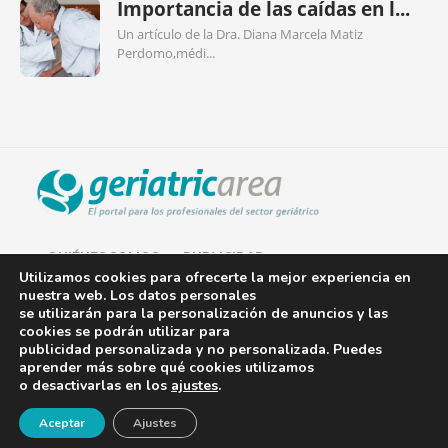
Importancia de las caídas en l...
Un artículo de la Dra. Diana Marcela Matiz
Perdomo,médi...
QUIÉNES SOMOS
PUBLICIDAD
Utilizamos cookies para ofrecerte la mejor experiencia en
nuestra web. Los datos personales
AVISO LEGAL
se utilizarán para la personalización de anuncios y las
cookies se podrán utilizar para
POLÍTICA DE COOKIES
publicidad personalizada y no personalizada. Puedes
aprender más sobre qué cookies utilizamos
POLÍTICA DE PRIVACIDAD
o desactivarlas en los
ajustes
.
¡Newsletter!
CONTACTO
Aceptar
Ajustes