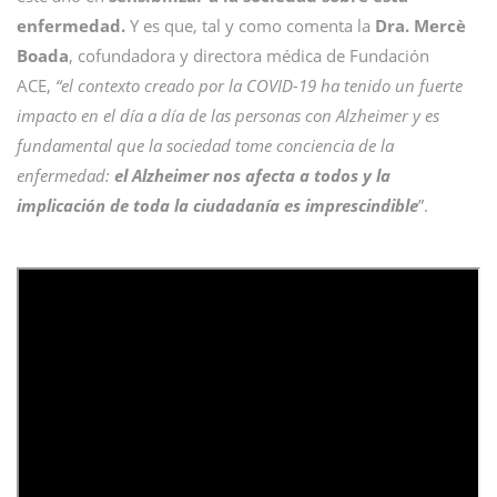
enfermedad.
Y es que, tal y como comenta la
Dra. Mercè
Boada
, cofundadora y directora médica de Fundación
ACE,
“el contexto creado por la COVID-19 ha tenido un fuerte
impacto en el día a día de las personas con Alzheimer y es
fundamental que la sociedad tome conciencia de la
enfermedad:
el Alzheimer nos afecta a todos y la
implicación de toda la ciudadanía es imprescindible
”.