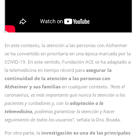
En este contexto, la atención a las personas con Alzheimer
se ha convertido en prioritaria en una época marcada por la
COVID-19. En este sentido, Fundación ACE se ha adaptado a
la telemedicina en tiempo récord para
asegurar la
continuidad de la atención a las personas con
Alzheimer y sus familias
en cualquier contexto.
“Ante el
coronavirus, es más importante que nunca la atención a los
pacientes y cuidadores y, con la
adaptación a la
telemedicina,
podemos garantizar la atención y hacer
seguimiento de todos los usuarios”,
señala la Dra. Boada.
Por otra parte, la
investigación es una de las principales