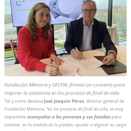
Fundación Mémora y SECPAL firman un convenio para
mejorar la asistencia en los procesos de final de vida
Tal y como destaca
José Joaquín Pérez
, director general de
Fundación Mémora,
“en los procesos de final de vida, es muy
importante
acompañar a las personas y sus familias
para
intentar, en la medida de lo posible, ayudar a aligerar su carga