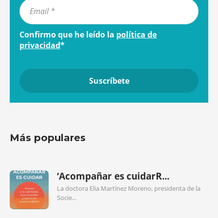
Confirmo que he leído la
política de
privacidad
*
Más populares
‘Acompañar es cuidarR...
La doctora Elia Martínez Moreno, presidenta de la
Socie...