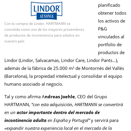
planificado
obtener todos
los activos de
Con la compra de Lindor, HARTMANN se
P&G
consolida como uno de los mayores proveedores
de productos de incontinencia para adultos en
vinculados al
nuestro país
portfolio de
productos de
Lindor (Lindor, Salvacamas, Lindor Care, Lindor Pants…),
además de la fábrica de 25.000 m² de Montornès del Vallès
(Barcelona), la propiedad intelectual y consolidar el equipo
humano asociado al negocio.
Tal y como afirma A
ndreas Joehle
, CEO del Grupo
HARTMANN,
“c
on esta adquisición, HARTMANN se convertirá
en un
actor importante dentro del mercado de
incontinencia adulta
en España y Portugal
”
y servirá para
«expandir nuestra experiencia local en el mercado de la