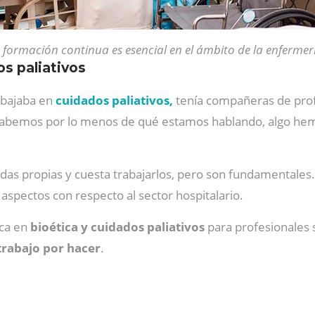
 formación continua es esencial en el ámbito de la enfermer
s paliativos
rabajaba en
cuidados paliativos,
tenía compañeras de prof
 sabemos por lo menos de qué estamos hablando, algo hem
das propias y cuesta trabajarlos, pero son fundamentales
aspectos con respecto al sector hospitalario.
ca en
bioética y cuidados paliativos
para profesionales 
trabajo por hacer
.