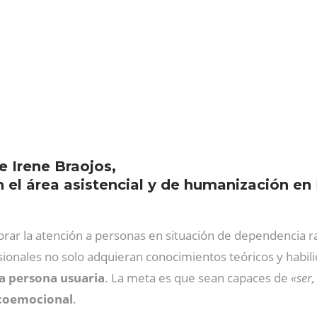
e Irene Braojos,
 el área asistencial y de humanización en
orar la atención a personas en situación de dependencia r
sionales no solo adquieran conocimientos teóricos y habil
la persona usuaria
. La meta es que sean capaces de
«ser,
icoemocional
.