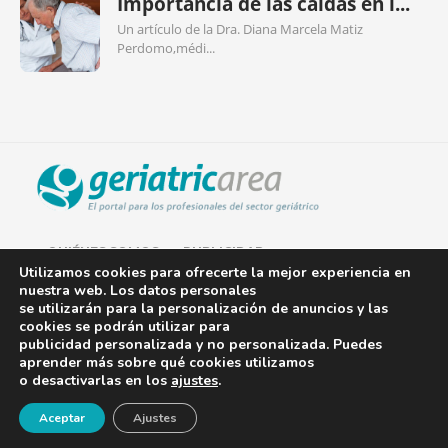
Importancia de las caídas en l...
Un artículo de la Dra. Diana Marcela Matiz
Perdomo,médi...
QUIÉNES SOMOS
PUBLICIDAD
Utilizamos cookies para ofrecerte la mejor experiencia en
nuestra web. Los datos personales
AVISO LEGAL
se utilizarán para la personalización de anuncios y las
cookies se podrán utilizar para
POLÍTICA DE COOKIES
publicidad personalizada y no personalizada. Puedes
aprender más sobre qué cookies utilizamos
POLÍTICA DE PRIVACIDAD
o desactivarlas en los
ajustes
.
¡Newsletter!
CONTACTO
Aceptar
Ajustes