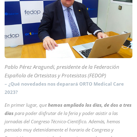
Pablo Pérez Aragundi, presidente de la Federación
Española de Ortesistas y Protesistas (FEDOP)
– ¿Qué novedades nos deparará ORTO Medical Care
2023?
En primer lugar, que
hemos ampliado los días, de dos a tres
días
para poder disfrutar de la feria y poder asistir a las
jornadas del Congreso Técnico-Científico. Además, hemos
pensado muy detenidamente el horario de Congreso y