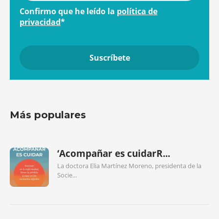
Confirmo que he leído la
política de
privacidad
*
Más populares
‘Acompañar es cuidarR...
La doctora Elia Martínez Moreno, presidenta de la
Socie...