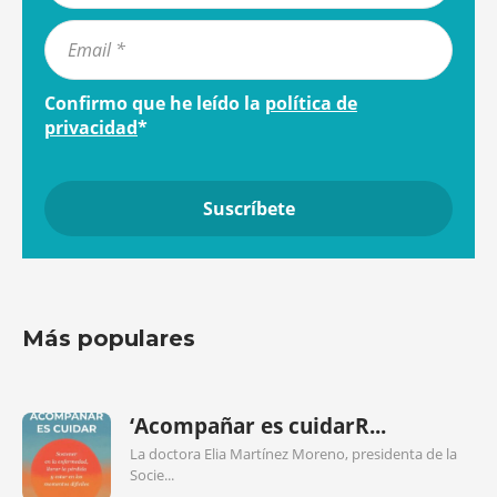
Confirmo que he leído la
política de
privacidad
*
Más populares
‘Acompañar es cuidarR...
La doctora Elia Martínez Moreno, presidenta de la
Socie...