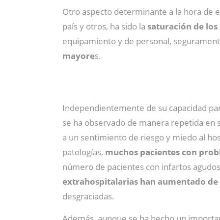
Otro aspecto determinante a la hora de e
país y otros, ha sido la
saturación de los
equipamiento y de personal, seguramente
mayore
s.
Independientemente de su capacidad para s
se ha observado de manera repetida en s
a un sentimiento de riesgo y miedo al ho
patologías,
muchos pacientes con probl
número de pacientes con infartos agudos 
extrahospitalarias han aumentado de
desgraciadas.
Además, aunque se ha hecho un important