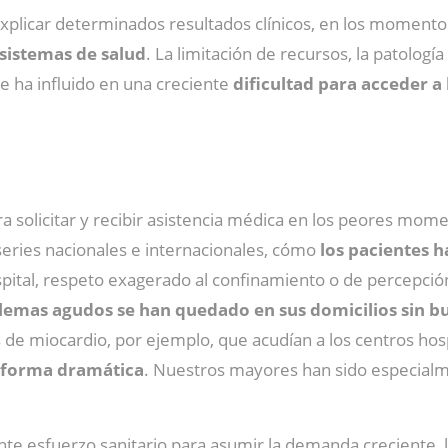
xplicar determinados resultados clínicos, en los momento
 sistemas de salud
. La limitación de recursos, la patologí
 ha influido en una creciente
dificultad para acceder a 
olicitar y recibir asistencia médica en los peores moment
eries nacionales e internacionales, cómo
los pacientes h
spital, respeto exagerado al confinamiento o de percepció
emas agudos se han quedado en sus domicilios sin bu
de miocardio, por ejemplo, que acudían a los centros hos
 forma dramática
. Nuestros mayores han sido especialme
e esfuerzo sanitario para asumir la demanda creciente, 