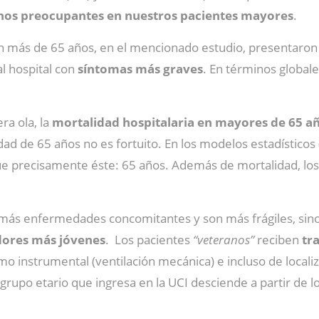
hos preocupantes en nuestros pacientes mayores
.
n más de 65 años, en el mencionado estudio, presentaro
l hospital con
síntomas más graves
. En términos globale
ra ola, la
mortalidad hospitalaria en mayores de 65 a
ad de 65 años no es fortuito. En los modelos estadísticos 
 fue precisamente éste: 65 años. Además de mortalidad, lo
 más enfermedades concomitantes y son más frágiles, si
adores más jóvenes
. Los pacientes
“veteranos”
reciben
tr
mo instrumental (ventilación mecánica) e incluso de local
rupo etario que ingresa en la UCI desciende a partir de lo