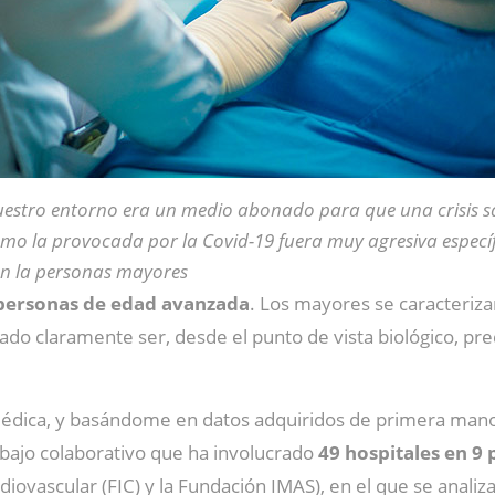
estro entorno era un medio abonado para que una crisis s
mo la provocada por la Covid-19 fuera muy agresiva espec
n la personas mayores
ersonas de edad avanzada
. Los mayores se caracteriz
o claramente ser, desde el punto de vista biológico, pred
médica, y basándome en datos adquiridos de primera mano
rabajo colaborativo que ha involucrado
49 hospitales en 9 
ardiovascular (FIC) y la Fundación IMAS), en el que se ana