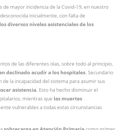
s de mayor incidencia de la Covid-19, en nuestro
a desconocida inicialmente, con falta de
los diversos niveles asistenciales de los
os de las diferentes olas, sobre todo al principio,
an declinado acudir a los hospitales
. Secundario
n de la incapacidad del sistema para asumir sus
scar asistencia
. Esto ha hecho disminuir el
pitalarios, mientras que
las muertes
nte vulnerables a todas estas circunstancias
la
sobrecarga en Atención Primaria
como primer