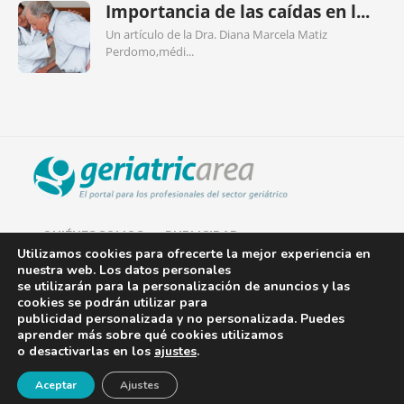
Importancia de las caídas en l...
Un artículo de la Dra. Diana Marcela Matiz
Perdomo,médi...
QUIÉNES SOMOS
PUBLICIDAD
Utilizamos cookies para ofrecerte la mejor experiencia en
nuestra web. Los datos personales
AVISO LEGAL
se utilizarán para la personalización de anuncios y las
cookies se podrán utilizar para
POLÍTICA DE COOKIES
publicidad personalizada y no personalizada. Puedes
aprender más sobre qué cookies utilizamos
POLÍTICA DE PRIVACIDAD
o desactivarlas en los
ajustes
.
¡Newsletter!
CONTACTO
Aceptar
Ajustes