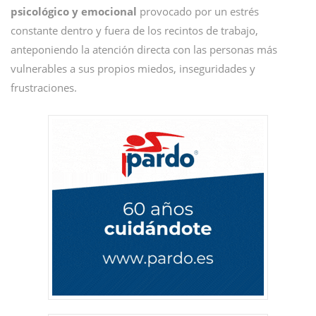
psicológico y emocional
provocado por un estrés
constante dentro y fuera de los recintos de trabajo,
anteponiendo la atención directa con las personas más
vulnerables a sus propios miedos, inseguridades y
frustraciones.