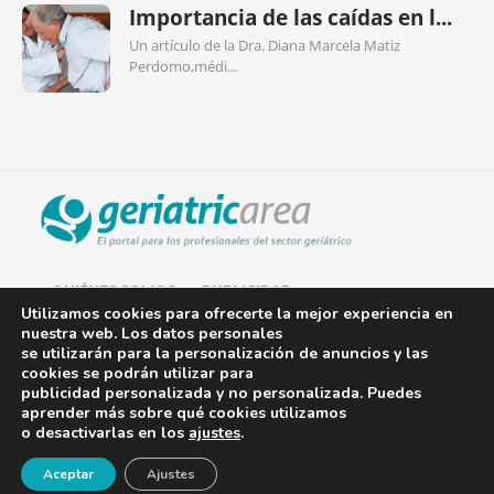
Importancia de las caídas en l...
Un artículo de la Dra. Diana Marcela Matiz
Perdomo,médi...
QUIÉNES SOMOS
PUBLICIDAD
Utilizamos cookies para ofrecerte la mejor experiencia en
nuestra web. Los datos personales
AVISO LEGAL
se utilizarán para la personalización de anuncios y las
cookies se podrán utilizar para
POLÍTICA DE COOKIES
publicidad personalizada y no personalizada. Puedes
aprender más sobre qué cookies utilizamos
POLÍTICA DE PRIVACIDAD
o desactivarlas en los
ajustes
.
¡Newsletter!
CONTACTO
Aceptar
Ajustes