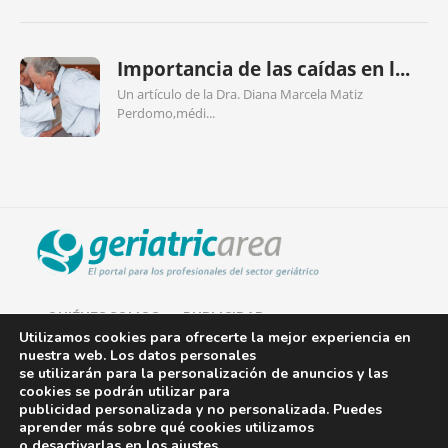
Importancia de las caídas en l...
Un artículo de la Dra. Diana Marcela Matiz
Perdomo,médi...
QUIÉNES SOMOS
PUBLICIDAD
Utilizamos cookies para ofrecerte la mejor experiencia en
nuestra web. Los datos personales
AVISO LEGAL
se utilizarán para la personalización de anuncios y las
cookies se podrán utilizar para
POLÍTICA DE COOKIES
publicidad personalizada y no personalizada. Puedes
aprender más sobre qué cookies utilizamos
POLÍTICA DE PRIVACIDAD
o desactivarlas en los
ajustes
.