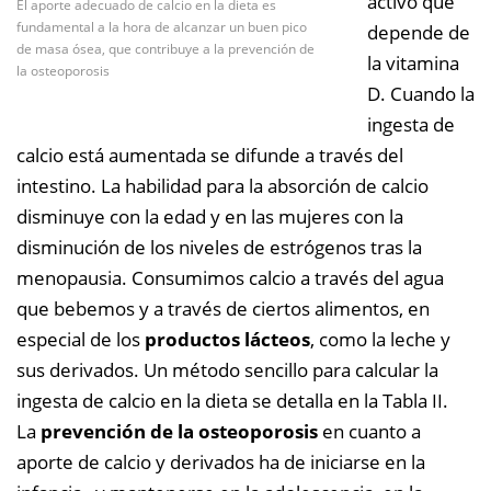
activo que
El aporte adecuado de calcio en la dieta es
fundamental a la hora de alcanzar un buen pico
depende de
de masa ósea, que contribuye a la prevención de
la vitamina
la osteoporosis
D. Cuando la
ingesta de
calcio está aumentada se difunde a través del
intestino.
La habilidad para la absorción de calcio
disminuye con la edad y en las mujeres con la
disminución de los niveles de estrógenos tras la
menopausia. Consumimos calcio a través del agua
que bebemos y a través de ciertos alimentos, en
especial de los
productos lácteos
, como la leche y
sus derivados. Un método sencillo para calcular la
ingesta de calcio en la dieta se detalla en la Tabla II.
La
prevención de la osteoporosis
en cuanto a
aporte de calcio y derivados ha de iniciarse en la