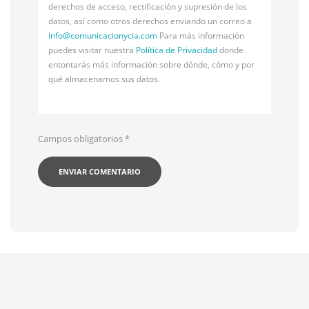
derechos de acceso, rectificación y supresión de los
datos, así como otros derechos enviando un correo a
info@
comunicacionycia.com
Para más información
puedes visitar nuestra
Política de Privacidad
donde
entontarás más información sobre dónde, cómo y por
qué almacenamos sus datos.
Campos obligatorios
*