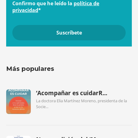
Confirmo que he leído la
política de
privacidad
*
Más populares
‘Acompañar es cuidarR...
La doctora Elia Martínez Moreno, presidenta de la
Socie...