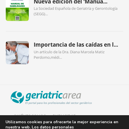
Nueva edición del ‘Manua...
La Sociedad Española de Geriatría y Gerontología
(SEGG)...
Importancia de las caídas en l...
Un artículo de la Dra. Diana Marcela Matiz
Perdomo,médi...
QUIÉNES SOMOS
PUBLICIDAD
Utilizamos cookies para ofrecerte la mejor experiencia en
nuestra web. Los datos personales
AVISO LEGAL