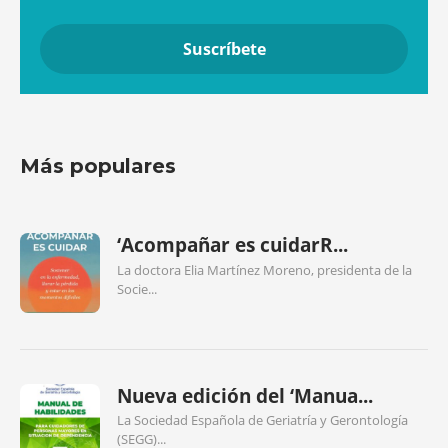
Más populares
‘Acompañar es cuidarR...
La doctora Elia Martínez Moreno, presidenta de la
Socie...
Nueva edición del ‘Manua...
La Sociedad Española de Geriatría y Gerontología
(SEGG)...