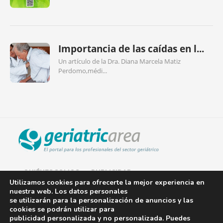
Importancia de las caídas en l...
Un artículo de la Dra. Diana Marcela Matiz
Perdomo,médi...
QUIÉNES SOMOS
PUBLICIDAD
Utilizamos cookies para ofrecerte la mejor experiencia en
nuestra web. Los datos personales
AVISO LEGAL
se utilizarán para la personalización de anuncios y las
cookies se podrán utilizar para
POLÍTICA DE COOKIES
publicidad personalizada y no personalizada. Puedes