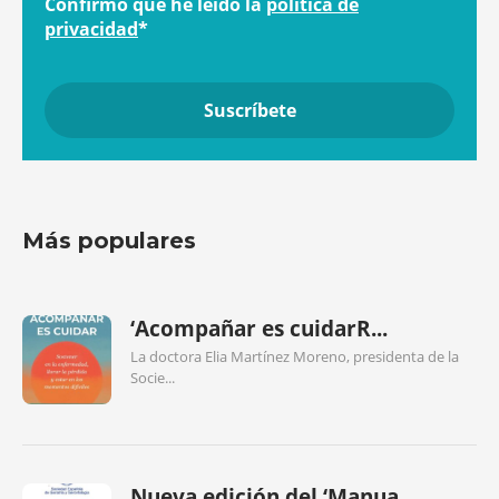
Confirmo que he leído la
política de
privacidad
*
Más populares
‘Acompañar es cuidarR...
La doctora Elia Martínez Moreno, presidenta de la
Socie...
Nueva edición del ‘Manua...