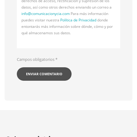
derechos de acceso, rectificación y supresión de los
datos, así como otros derechos enviando un correo a
info@
comunicacionycia.com
Para más información
puedes visitar nuestra
Política de Privacidad
donde
entontarás más información sobre dónde, cómo y por
qué almacenamos sus datos.
Campos obligatorios
*