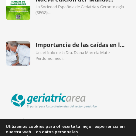
La Sociedad Española de Geriatría y Gerontología
(SEGG)...
Importancia de las caídas en l...
Un artículo de la Dra. Diana Marcela Matiz
Perdomo,médi...
QUIÉNES SOMOS
PUBLICIDAD
Utilizamos cookies para ofrecerte la mejor experiencia en
nuestra web. Los datos personales
AVISO LEGAL