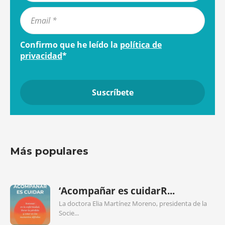
Confirmo que he leído la
política de
privacidad
*
Más populares
‘Acompañar es cuidarR...
La doctora Elia Martínez Moreno, presidenta de la
Socie...