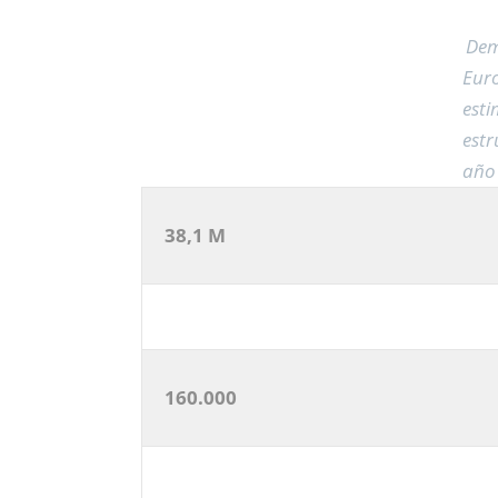
Dem
Euro
esti
estr
año
38,1 M
160.000