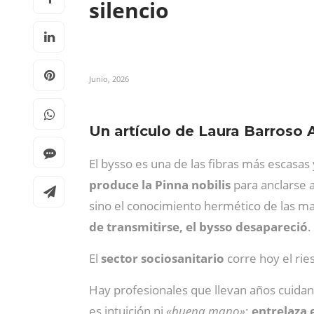
silencio
Junio, 2026
Un artículo de Laura Barroso 
El bysso es una de las fibras más escasa
produce la Pinna nobilis
para anclarse a
sino el conocimiento hermético de las ma
de transmitirse, el bysso desapareció
.
El
sector sociosanitario
corre hoy el ri
Hay profesionales que llevan años cuidand
es intuición ni
«buena mano»
:
entrelaza 