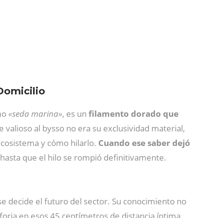
Domicilio
omo
«seda marina»
, es un
filamento dorado que
valioso al bysso no era su exclusividad material,
ecosistema y cómo hilarlo.
Cuando ese saber dejó
 hasta que el hilo se rompió definitivamente.
se decide el futuro del sector. Su conocimiento no
forja en esos 45 centímetros de distancia íntima