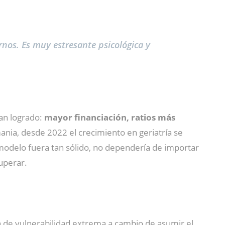
nos. Es muy estresante psicológica y
an logrado:
mayor financiación, ratios más
ania, desde 2022 el crecimiento en geriatría se
 modelo fuera tan sólido, no dependería de importar
uperar.
n de vulnerabilidad extrema a cambio de asumir el