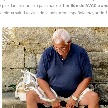
 pierdan en nuestro país más de
1 millón de AVAC o año
de plena salud totales de la población española mayor de 