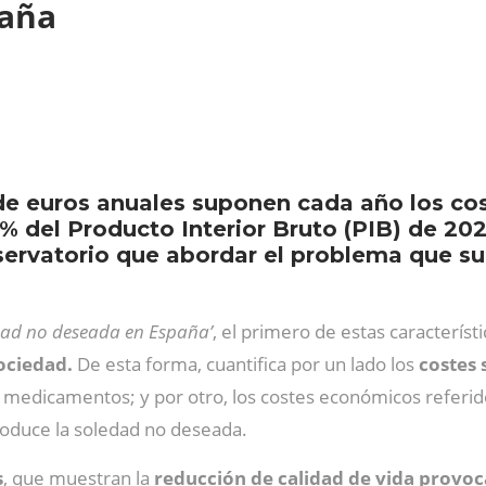
paña
de euros anuales suponen cada año los co
7% del Producto Interior Bruto (PIB) de 202
rvatorio que abordar el problema que sup
ledad no deseada en España’
, el primero de estas caracterís
sociedad.
De esta forma, cuantifica por un lado los
costes 
e medicamentos; y por otro, los costes económicos referi
roduce la soledad no deseada.
s
, que muestran la
reducción de calidad de vida provoc