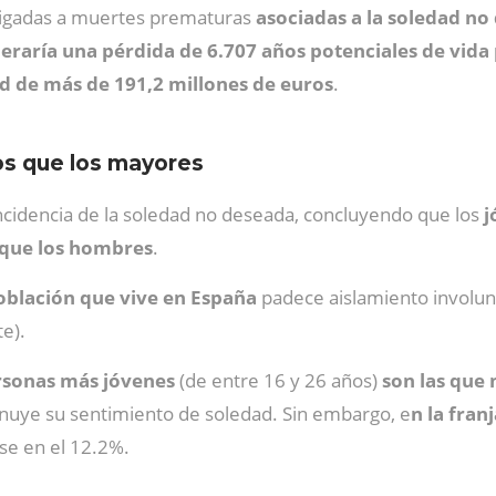
 ligadas a muertes prematuras
asociadas a la sole­dad n
eraría una pérdida de 6.707 años poten­ciales de vida
d de más de 191,2 millones de euros
.
os que los mayores
incidencia de la soledad no deseada, concluyendo que los
j
 que los hombres
.
oblación que vive en España
padece aislamiento involun
nte).
rsonas más jóvenes
(de entre 16 y 26 años)
son las que 
nuye su sentimiento de soledad. Sin embargo, e
n la fran
rse en el 12.2%.