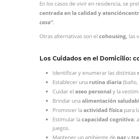
En los casos de vivir en residencia, se pr
centrada en la calidad y atencióncent
casa”
.
Otras alternativas son el
cohousing,
las 
Los Cuidados en el Domicilio: c
Identificar y enumerar las distintas
Establecer una
rutina diaria
(baño, 
Cuidar el
aseo personal
y la vestim
Brindar una
alimentación saludab
Promover la
actividad física
para l
Estimular la
capacidad cognitiva
: 
juegos.
Mantener un ambiente de
paz
y
tr