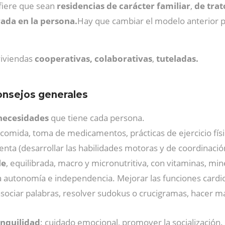
efiere que sean
residencias de carácter familiar
,
de tra
rada en la persona.
Hay que cambiar el modelo anterior 
viviendas
cooperativas, colaborativas
,
tuteladas.
onsejos generales
necesidades
que tiene cada persona.
comida, toma de medicamentos, prácticas de ejercicio físi
enta (desarrollar las habilidades motoras y de coordinació
le
, equilibrada, macro y micronutritiva, con vitaminas, mine
a autonomía e independencia. Mejorar las funciones cardior
asociar palabras, resolver sudokus o crucigramas, hacer ma
anquilidad
: cuidado emocional, promover la socialización. 