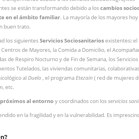
ntes se están transformando debido a los
cambios socio
e en el ámbito familiar
. La mayoría de los mayores ho
n buen trato.
 los siguientes
Servicios Sociosanitarios
existentes
:
el
s Centros de Mayores, la Comida a Domicilio, el Acompañam
das de Respiro Nocturno y de Fin de Semana, los Servicios d
mentos Tutelados, las viviendas comunitarias, colaborativas
icológico al
Duelo
, el programa
Etezain
( red de mujeres d
on
, etc.
próximos al entorno
y coordinados con los
servicios sani
endido en la fragilidad y en la vulnerabilidad. Es imprescind
en?