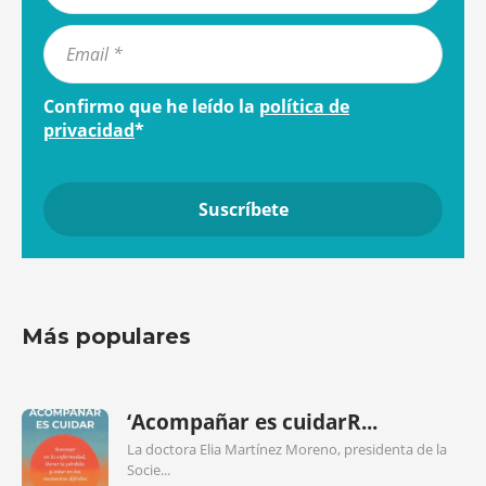
Confirmo que he leído la
política de
privacidad
*
Más populares
‘Acompañar es cuidarR...
La doctora Elia Martínez Moreno, presidenta de la
Socie...