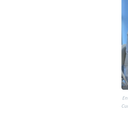
En
Cui