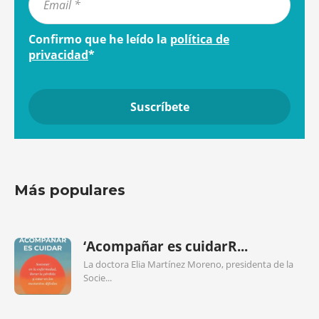
Confirmo que he leído la
política de
privacidad
*
Más populares
‘Acompañar es cuidarR...
La doctora Elia Martínez Moreno, presidenta de la
Socie...