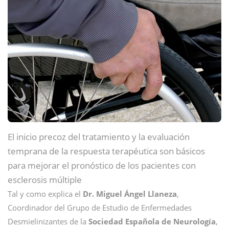
El inicio precoz del tratamiento y la evaluación
temprana de la respuesta terapéutica son básicos
para mejorar el pronóstico de los pacientes con
esclerosis múltiple
Tal y como explica el
Dr. Miguel Ángel Llaneza
,
Coordinador del Grupo de Estudio de Enfermedades
Desmielinizantes de la
Sociedad Española de Neurología
,