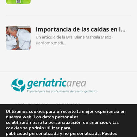
Importancia de las caídas en l...
Un artículo de la Dra. Diana Marcela Matiz
Perdomo,médi...
QUIÉNES SOMOS
PUBLICIDAD
Utilizamos cookies para ofrecerte la mejor experiencia en
nuestra web. Los datos personales
AVISO LEGAL
se utilizarán para la personalización de anuncios y las
cookies se podrán utilizar para
POLÍTICA DE COOKIES
publicidad personalizada y no personalizada. Puedes