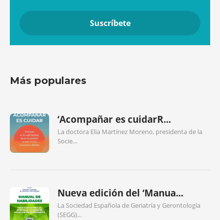
Más populares
‘Acompañar es cuidarR...
La doctora Elia Martínez Moreno, presidenta de la
Socie...
Nueva edición del ‘Manua...
La Sociedad Española de Geriatría y Gerontología
(SEGG)...