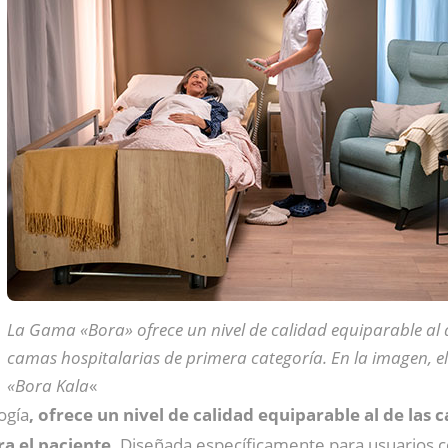
La Gama «Bora» ofrece un nivel de calidad equiparable al 
camas hospitalarias de primera categoría. En la imagen, e
«Bora Kala
«
ogía
, ofrece un nivel de calidad equiparable al de las
a el paciente.
Diseñada específicamente para usuarios c