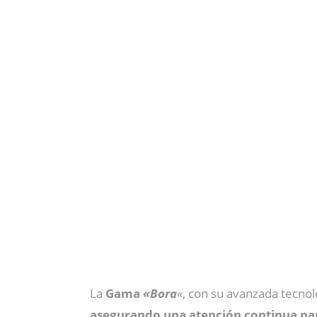
La
Gama
«Bora
«
, con su avanzada tecnol
asegurando una atención continua par