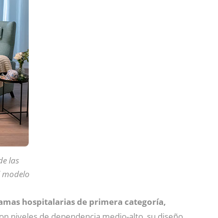
de las
l modelo
 camas hospitalarias de primera categoría,
on niveles de dependencia medio-alto, su diseño